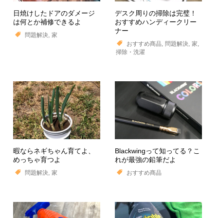
日焼けしたドアのダメージ
デスク周りの掃除は完璧！
は何とか補修できるよ
おすすめハンディークリー
ナー
問題解決
家
おすすめ商品
問題解決
家
掃除・洗濯
暇ならネギちゃん育てよ、
Blackwingって知ってる？こ
めっちゃ育つよ
れが最強の鉛筆だよ
問題解決
家
おすすめ商品