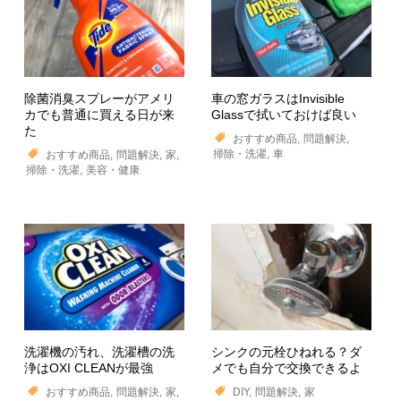
除菌消臭スプレーがアメリ
車の窓ガラスはInvisible
カでも普通に買える日が来
Glassで拭いておけば良い
た
おすすめ商品
問題解決
掃除・洗濯
車
おすすめ商品
問題解決
家
掃除・洗濯
美容・健康
洗濯機の汚れ、洗濯槽の洗
シンクの元栓ひねれる？ダ
浄はOXI CLEANが最強
メでも自分で交換できるよ
おすすめ商品
問題解決
家
DIY
問題解決
家