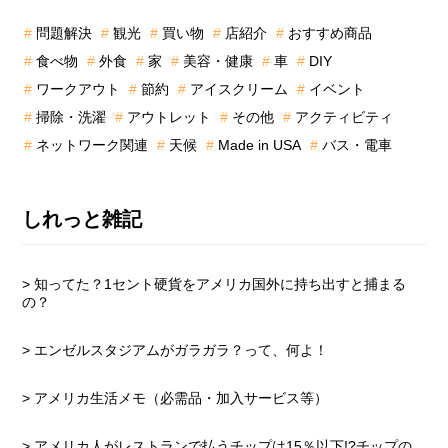
の
問題解決
観光
買い物
店紹介
おすすめ商品
サ
食べ物
外食
家
美容・健康
車
DIY
イ
ド
ワークアウト
節約
アイスクリーム
イベント
バ
掃除・洗濯
アウトレット
その他
アクティビティ
ー
ネットワーク関連
天候
Made in USA
バス・電車
しれっと雑記
> 知ってた？1セント硬貨をアメリカ国外に持ち出すと捕まる
の？
> エンゼルスタジアムがガラガラ？って、何よ！
> アメリカ生活メモ（必需品・加入サービス等）
> アメリカ人がレストランで払うチップは15％以下!?チップの