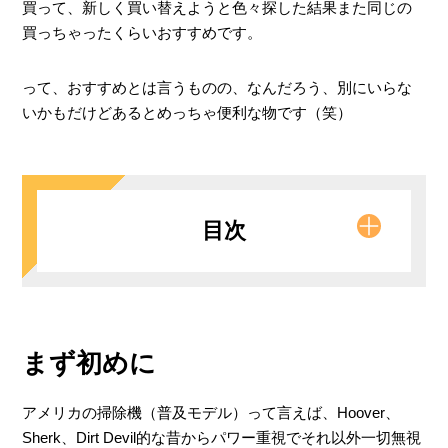
買って、新しく買い替えようと色々探した結果また同じの
買っちゃったくらいおすすめです。
って、おすすめとは言うものの、なんだろう、別にいらな
いかもだけどあるとめっちゃ便利な物です（笑）
目次
まず初めに
用途は？
アメリカの掃除機（普及モデル）って言えば、Hoover、
おすすめは？
Sherk、Dirt Devil的な昔からパワー重視でそれ以外一切無視