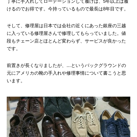
丁寧に手入れしてローテーションして履けば、5年以上は履
けるのでお得です。今持っているもので最長は8年目です。
その他 ‐ 靴の修理屋でできる事
そして、修理屋は日本では会社の近くにあった銀座の三越
に入っている修理屋さんで修理してもらっていました。値
汚れ落とし
段もチェーン店とほとんど変わらず、サービスが良かった
シュークリーム
です。
防水スプレー
前置きが長くなりましたが、…というバックグラウンドの
その他
元にアメリカの靴の手入れや修理事情について書こうと思
います。