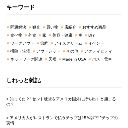
最
キーワード
初
の
問題解決
観光
買い物
店紹介
おすすめ商品
サ
食べ物
外食
家
美容・健康
車
DIY
イ
ド
ワークアウト
節約
アイスクリーム
イベント
バ
掃除・洗濯
アウトレット
その他
アクティビティ
ー
ネットワーク関連
天候
Made in USA
バス・電車
しれっと雑記
> 知ってた？1セント硬貨をアメリカ国外に持ち出すと捕まる
の？
> アメリカ人がレストランで払うチップは15％以下!?チップの
実情