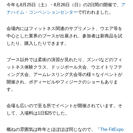
今年も8月25日（土）・8月26日（日）の2日間の開催で、
ア
ナハイム・コンベンションセンター
で行われました。
会場内にはフィットネス関連のサプリメント、ウエア等を
チケットは事前に購入
中心とした業界のブースが出展され、参加者は新商品を試
曜日
したり、購入したりできます。
時間
ブース以外では柔術の演習が見れたり、ズンバなどのフィ
駐車場
ットネス体験クラス、ドッジボール大会、ウエイトリフテ
ィング大会、アームレスリング大会等の様々なイベントが
開催され、ボディービルやフィジークのショーもありま
す。
会場も広いので至る所でイベントが開催されています。そ
して、入場料は1日$25でした。
概ねの雰囲気は昨年とほぼほぼ同じなので、「
The FitExpo