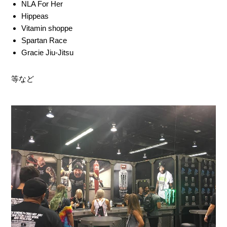
NLA For Her
Hippeas
Vitamin shoppe
Spartan Race
Gracie Jiu-Jitsu
等など