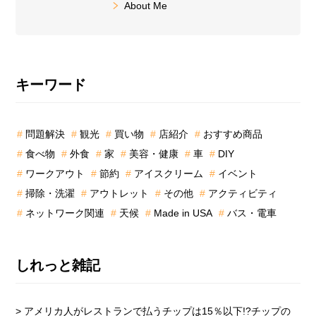
About Me
最
キーワード
初
の
問題解決
観光
買い物
店紹介
おすすめ商品
サ
食べ物
外食
家
美容・健康
車
DIY
イ
ド
ワークアウト
節約
アイスクリーム
イベント
バ
掃除・洗濯
アウトレット
その他
アクティビティ
ー
ネットワーク関連
天候
Made in USA
バス・電車
しれっと雑記
> アメリカ人がレストランで払うチップは15％以下!?チップの