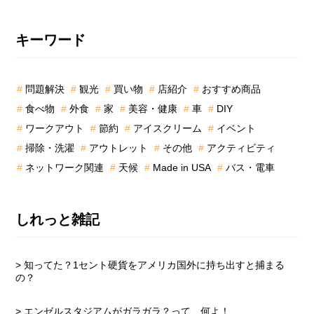
最
キーワード
初
の
問題解決
観光
買い物
店紹介
おすすめ商品
サ
食べ物
外食
家
美容・健康
車
DIY
イ
ド
ワークアウト
節約
アイスクリーム
イベント
バ
掃除・洗濯
アウトレット
その他
アクティビティ
ー
ネットワーク関連
天候
Made in USA
バス・電車
しれっと雑記
> 知ってた？1セント硬貨をアメリカ国外に持ち出すと捕まる
の？
> エンゼルスタジアムがガラガラ？って、何よ！