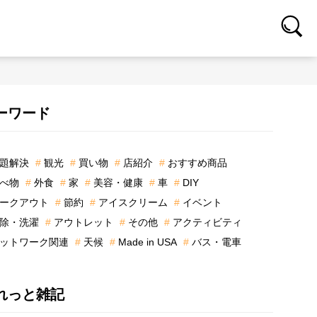
ーワード
題解決
観光
買い物
店紹介
おすすめ商品
べ物
外食
家
美容・健康
車
DIY
ークアウト
節約
アイスクリーム
イベント
除・洗濯
アウトレット
その他
アクティビティ
ットワーク関連
天候
Made in USA
バス・電車
れっと雑記