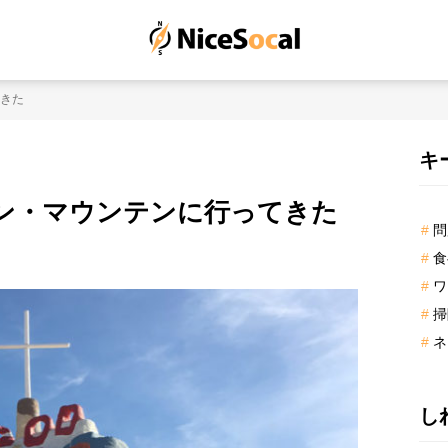
きた
最
キ
初
ン・マウンテンに行ってきた
の
問
サ
食
イ
ド
ワ
バ
掃
ー
ネ
し