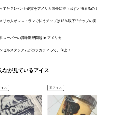
知ってた？1セント硬貨をアメリカ国外に持ち出すと捕まるの？
アメリカ人がレストランで払うチップは15％以下!?チップの実
日系スーパーの賞味期限問題 in アメリカ
エンゼルスタジアムがガラガラ？って、何よ！
んなが見ているアイス
アイス
家アイス