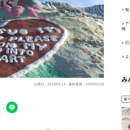
> 
> 
情
> 
> 
み
公開日：2018/01/14 - 最終更新：2020/01/18
家