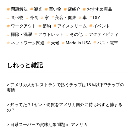
の
問題解決
観光
買い物
店紹介
おすすめ商品
サ
食べ物
外食
家
美容・健康
車
DIY
イ
ド
ワークアウト
節約
アイスクリーム
イベント
バ
掃除・洗濯
アウトレット
その他
アクティビティ
ー
ネットワーク関連
天候
Made in USA
バス・電車
しれっと雑記
> アメリカ人がレストランで払うチップは15％以下!?チップの
実情
> 知ってた？1セント硬貨をアメリカ国外に持ち出すと捕まる
の？
> 日系スーパーの賞味期限問題 in アメリカ