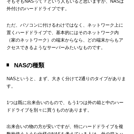
そもそもNASって？という人もいると思いますが、NASは
外付けのハードドライブです。
買ったもの
ただ、パソコンに付けるわけではなく、ネットワーク上に
他に迷ったもの
置くハードドライブで、基本的にはそのネットワーク内
（家のネットワーク）の端末からなら、どの端末からもア
クセスできるようなサーバーみたいなものです。
本体組み立て
NASの種類
NASの設定
NASというと、まず、大きく分けて2通りのタイプがありま
す。
転送速度
1つは既に出来合いのもので、もう1つは外の箱と中のハー
ドドライブを別々に買うものがあります。
静音性
アプリケーションとか機能
出来合いの物の方が安いですが、特にハードドライブを複
数枚使うような仕様のNASを考えている人は、外の箱とハ