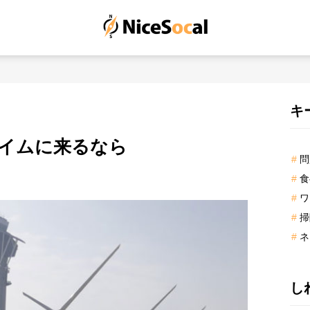
最
キ
初
ナハイムに来るなら
の
問
サ
食
イ
ド
ワ
バ
掃
ー
ネ
し