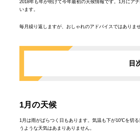
2018年も年が明けて今年最初の天候情報です。1月に
います。
毎月繰り返しますが、おしゃれのアドバイスではありま
目
の気温・服装
1月の天候
朝・夜
1月は雨がぱらつく日もあります。気温も下が10℃を切
日中
うような天気はあまりありません。