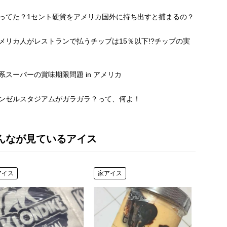
知ってた？1セント硬貨をアメリカ国外に持ち出すと捕まるの？
アメリカ人がレストランで払うチップは15％以下!?チップの実
日系スーパーの賞味期限問題 in アメリカ
エンゼルスタジアムがガラガラ？って、何よ！
んなが見ているアイス
アイス
家アイス