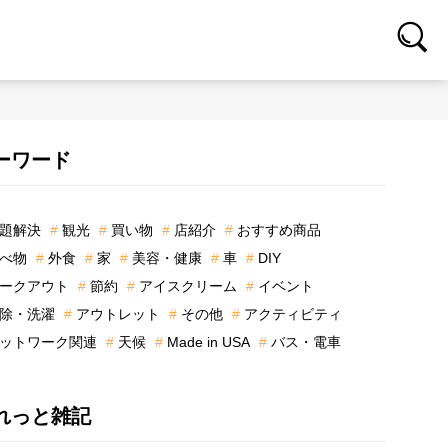
ーワード
題解決
観光
買い物
店紹介
おすすめ商品
べ物
外食
家
美容・健康
車
DIY
ークアウト
節約
アイスクリーム
イベント
除・洗濯
アウトレット
その他
アクティビティ
ットワーク関連
天候
Made in USA
バス・電車
れっと雑記