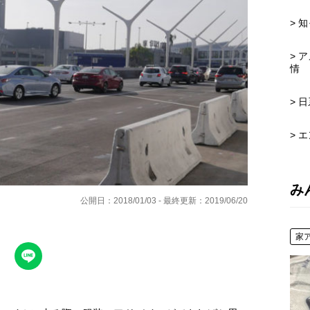
> 
> 
情
> 
> 
み
公開日：2018/01/03 - 最終更新：2019/06/20
家