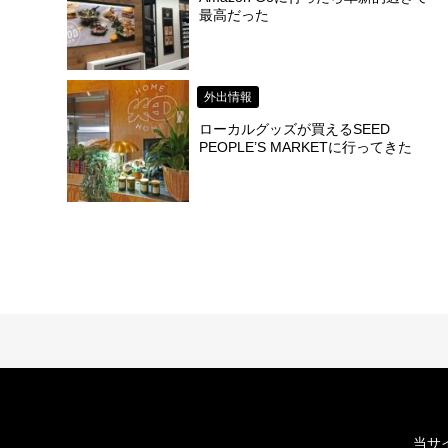
最高だった
外出情報
ローカルグッズが買えるSEED
PEOPLE’S MARKETに行ってきた
当サ