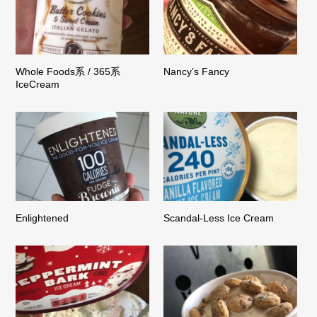
Whole Foods系 / 365系
Nancy’s Fancy
IceCream
Enlightened
Scandal-Less Ice Cream