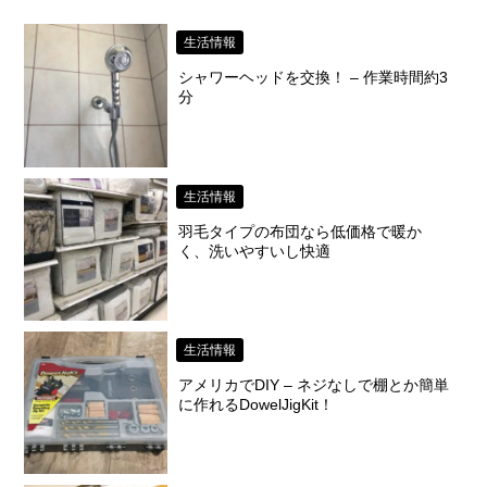
生活情報
シャワーヘッドを交換！ – 作業時間約3
分
生活情報
羽毛タイプの布団なら低価格で暖か
く、洗いやすいし快適
生活情報
アメリカでDIY – ネジなしで棚とか簡単
に作れるDowelJigKit！