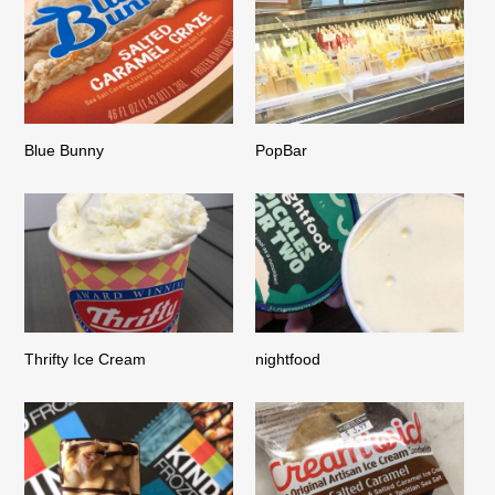
Blue Bunny
PopBar
Thrifty Ice Cream
nightfood